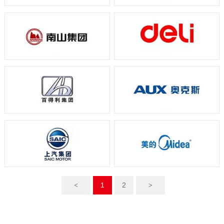
1
2
<
>