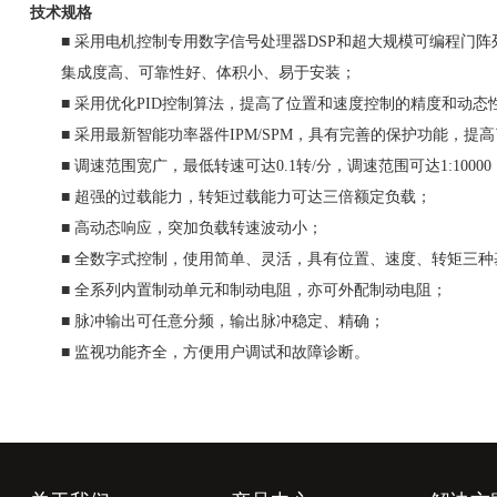
技术规格
■
采用电机控制专用数字信号处理器
DSP
和超大规模可编程门阵
集成度高、可靠性好、体积小、易于安装；
■
采用优化
PID
控制算法，提高了位置和速度控制的精度和动态
■
采用最新智能功率器件
IPM/SPM
，具有完善的保护功能，提高
■
调速范围宽广，最低转速可达
0.1
转
/
分，调速范围可达
1:10000
■
超强的过载能力，转矩过载能力可达三倍额定负载；
■
高动态响应，突加负载转速波动小；
■
全数字式控制，使用简单、灵活，具有位置、速度、转矩三种
■
全系列内置制动单元和制动电阻，亦可外配制动电阻；
■
脉冲输出可任意分频，输出脉冲稳定、精确；
■
监视功能齐全，方便用户调试和故障诊断。