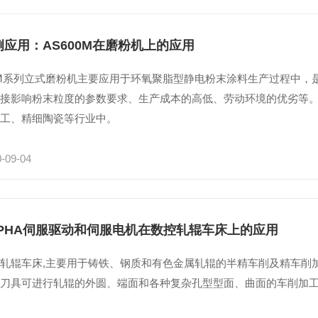
例应用：AS600M在磨粉机上的应用
M系列立式磨粉机主要应用于环氧聚脂型静电粉末涂料生产过程中，
直接影响粉末粒度的参数要求、生产成本的高低、劳动环境的优劣等
化工、精细陶瓷等行业中。
-09-04
LPHA伺服驱动和伺服电机在数控轧辊车床上的应用
轧辊车床,主要用于铸铁、钢质和有色金属轧辊的半精车削及精车削加
的刀具可进行轧辊的外圆、端面和各种复杂孔型型面、曲面的车削加