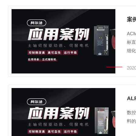
案
AC
标
细
2020
A
数控
料