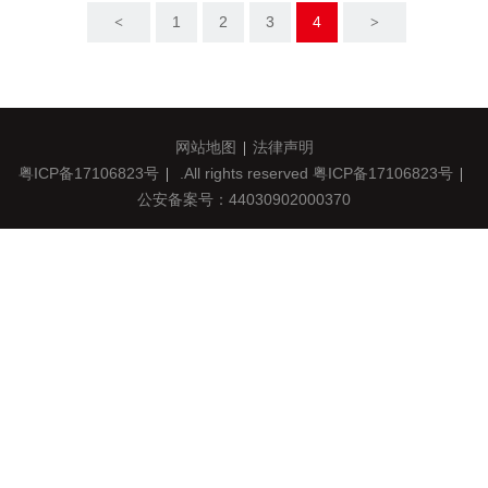
市阿尔法变频技术有限公司以联展的
1
2
3
4
<
>
形式与中国机床商务网一同参展。
网站地图
法律声明
粤ICP备17106823号
.All rights reserved
粤ICP备17106823号
公安备案号：44030902000370